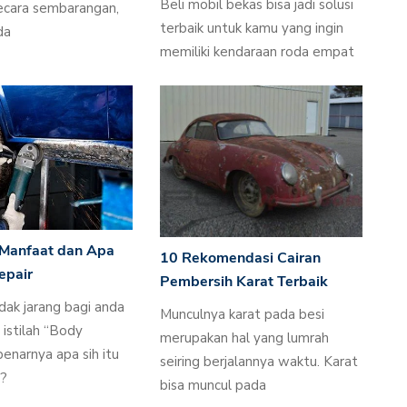
Beli mobil bekas bisa jadi solusi
secara sembarangan,
terbaik untuk kamu yang ingin
da
memiliki kendaraan roda empat
Manfaat dan Apa
10 Rekomendasi Cairan
epair
Pembersih Karat Terbaik
idak jarang bagi anda
Munculnya karat pada besi
istilah “Body
merupakan hal yang lumrah
benarnya apa sih itu
seiring berjalannya waktu. Karat
r?
bisa muncul pada