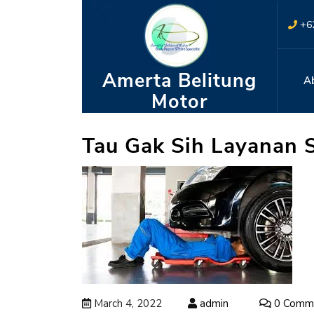
+6
Amerta Belitung
A
Motor
Tau Gak Sih Layanan S
March 4, 2022
admin
0 Comm