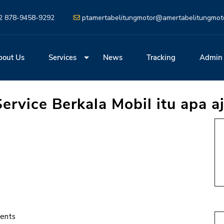
2 878-9458-9292
ptamertabelitungmotor@amertabelitungmot
bout Us
Services
News
Tracking
Admin
ervice Berkala Mobil itu apa a
ents